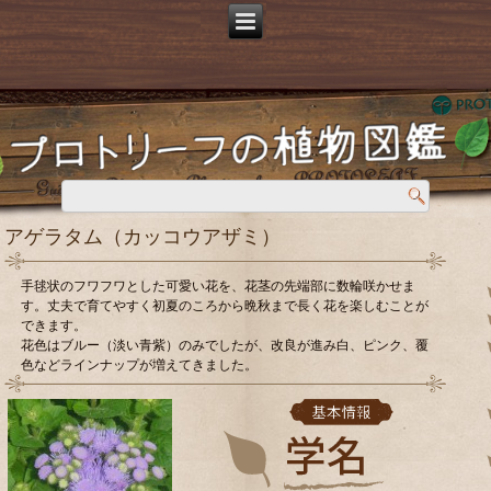
アゲラタム（カッコウアザミ）
手毬状のフワフワとした可愛い花を、花茎の先端部に数輪咲かせま
す。丈夫で育てやすく初夏のころから晩秋まで長く花を楽しむことが
できます。
花色はブルー（淡い青紫）のみでしたが、改良が進み白、ピンク、覆
色などラインナップが増えてきました。