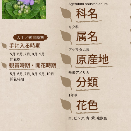
Ageratum houstonianum
キク科
アゲラタム属
5月, 6月, 7月, 8月, 9月
開花株
熱帯アメリカ
5月, 6月, 7月, 8月, 9月, 10月
開花時期
1年草
白, ピンク, 青, 紫, 複数色