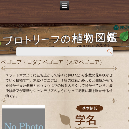
ベゴニア・コダチベゴニア（木立ベゴニア）
スラット木のように立ち上がって節々に伸びながら多数の花を咲かせ
ていく植物です。木立ベゴニアは、１輪の雄花が終わると側枝から花
を咲かせまた側枝と言うように花の房を大きくして咲かせていき、最
後は雌花が豪華なシャンデリアのようになって房状に花を咲かせる植
物です。