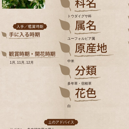
トウダイグサ科
ユーフォルビア属
中米
1月, 11月, 12月
多年草・宿根草
白