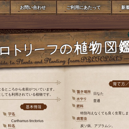
お問い合わせ
ご利用にあたって
新
なるところから名前がついています。
日なた
としても利用されている植物です。
普通
特別与えなくても良く生育しま
Carthamus tinctorius
炭ソ病、アブラムシ。