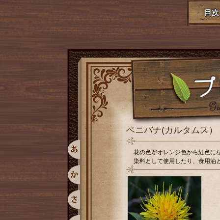
目次
ベニバナ(カルタムス）
花の色がオレンジ色から紅色に
染料として使用したり、食用油