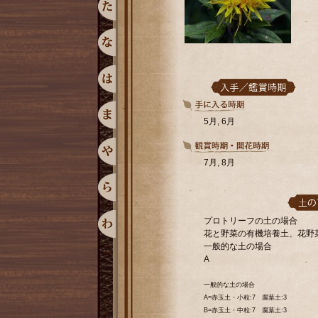
5月, 6月
7月, 8月
プロトリーフの土の場合
花と野菜の有機培養土、花野
一般的な土の場合
A
一般的な土の場合
A=赤玉土・小粒:7 腐葉土:3
B=赤玉土・中粒:7 腐葉土:3