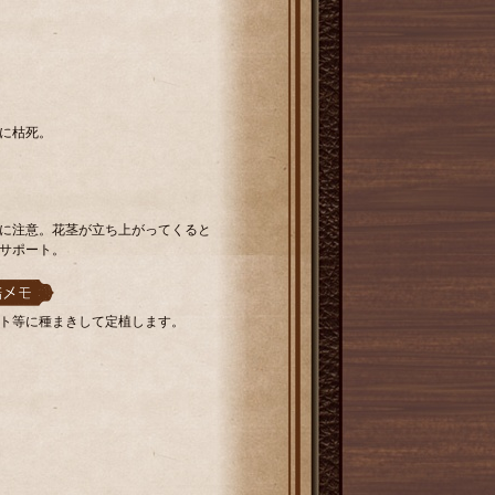
に枯死。
に注意。花茎が立ち上がってくると
サポート。
ト等に種まきして定植します。