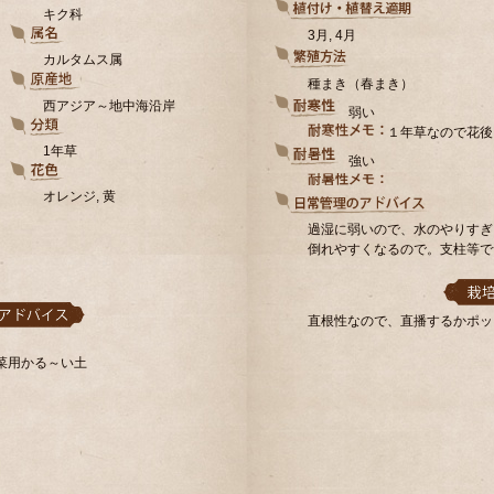
キク科
3月, 4月
カルタムス属
種まき（春まき）
西アジア～地中海沿岸
弱い
１年草なので花後
1年草
強い
オレンジ, 黄
過湿に弱いので、水のやりすぎ
倒れやすくなるので。支柱等で
直根性なので、直播するかポッ
菜用かる～い土