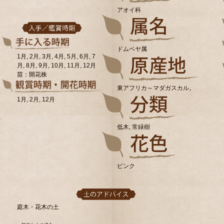
アオイ科
ドムベヤ属
1月, 2月, 3月, 4月, 5月, 6月, 7
月, 8月, 9月, 10月, 11月, 12月
苗：開花株
東アフリカ～マダガスカル。
1月, 2月, 12月
低木, 常緑樹
ピンク
庭木・花木の土