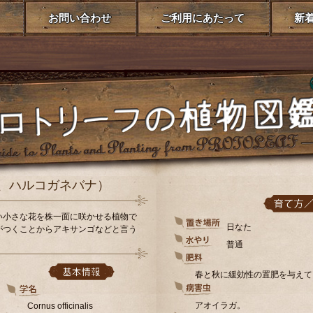
お問い合わせ
ご利用にあたって
新
ゴ、ハルコガネバナ）
い小さな花を株一面に咲かせる植物で
日なた
がつくことからアキサンゴなどと言う
普通
春と秋に緩効性の置肥を与えて
アオイラガ。
Cornus officinalis