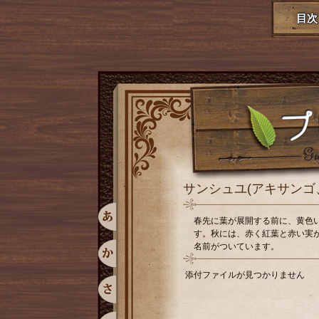
目次
サンシュユ(アキサン
春先に葉が展開する前に、黄色
す。秋には、赤く紅葉と赤い実
名前がついています。
添付ファイルが見つかりません