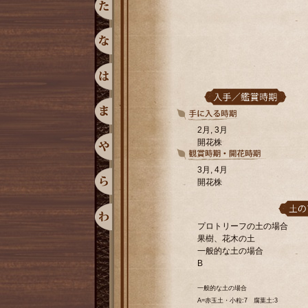
2月, 3月
開花株
3月, 4月
開花株
プロトリーフの土の場合
果樹、花木の土
一般的な土の場合
B
一般的な土の場合
A=赤玉土・小粒:7 腐葉土:3