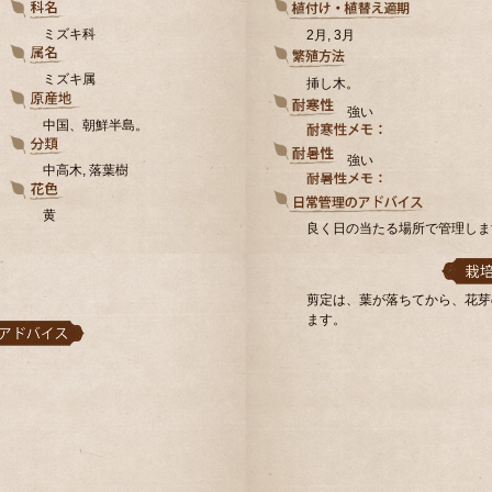
ミズキ科
2月, 3月
ミズキ属
挿し木。
強い
中国、朝鮮半島。
強い
中高木, 落葉樹
黄
良く日の当たる場所で管理しま
剪定は、葉が落ちてから、花芽
ます。