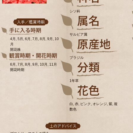
シソ科
サルビア属
4月, 5月, 6月, 7月, 8月, 9月, 10
月
開花株
ブラジル
6月, 7月, 8月, 9月, 10月, 11月
開花時期
1年草
白, 赤, ピンク, オレンジ, 紫, 複
数色