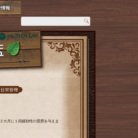
着情報
２カ月に１回緩効性の置肥を与えま