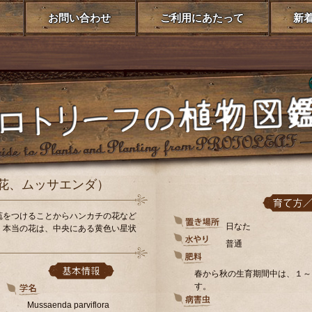
お問い合わせ
ご利用にあたって
新
の花、ムッサエンダ）
苞をつけることからハンカチの花など
日なた
。本当の花は、中央にある黄色い星状
普通
春から秋の生育期間中は、１～
す。
Mussaenda parviflora