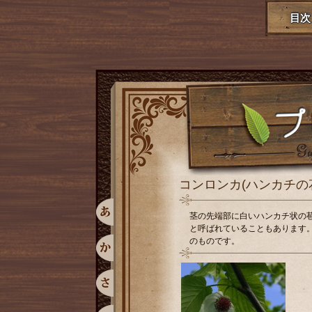
目次
コンロンカ(ハンカチ
茎の先端部に白いハンカチ状の
と呼ばれていることもあります
のものです。