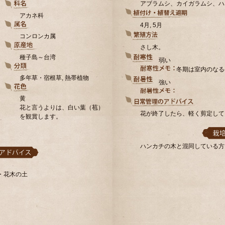
アブラムシ、カイガラムシ、ハ
アカネ科
4月, 5月
コンロンカ属
さし木。
種子島～台湾
弱い
冬期は室内のなる
多年草・宿根草, 熱帯植物
強い
黄
花と言うよりは、白い葉（苞）
花が終了したら、軽く剪定して
を観賞します。
ハンカチの木と混同している方
・花木の土