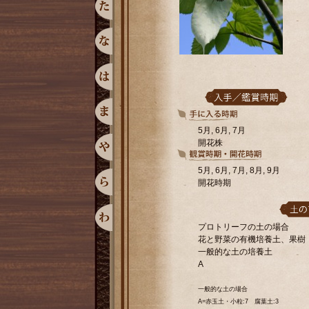
5月, 6月, 7月
開花株
5月, 6月, 7月, 8月, 9月
開花時期
プロトリーフの土の場合
花と野菜の有機培養土、果樹
一般的な土の培養土
A
一般的な土の場合
A=赤玉土・小粒:7 腐葉土:3