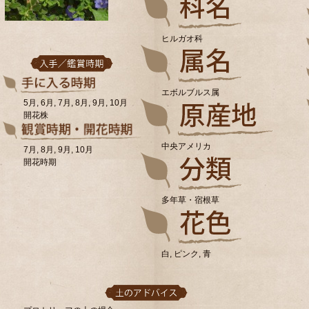
ヒルガオ科
エボルブルス属
5月, 6月, 7月, 8月, 9月, 10月
開花株
中央アメリカ
7月, 8月, 9月, 10月
開花時期
多年草・宿根草
白, ピンク, 青